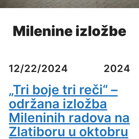
Milenine izložbe
12/22/2024
2024
„Tri boje tri reči“ –
održana izložba
Mileninih radova na
Zlatiboru u oktobru