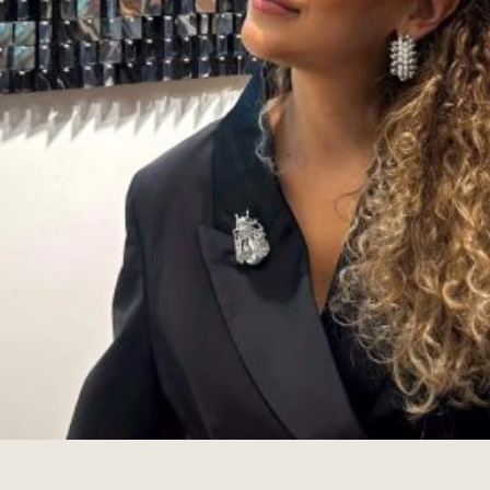
Dekorativni predmeti
Kolekcija "Tri boje, tri reči"
Pogledajte još
Biografija
Izložbe
Kontakt
© 2026 Milena Lasic
• Built with
GeneratePress