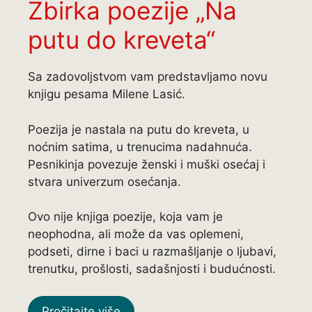
Zbirka poezije „Na
putu do kreveta“
Sa zadovoljstvom vam predstavljamo novu
knjigu pesama Milene Lasić.
Poezija je nastala na putu do kreveta, u
noćnim satima, u trenucima nadahnuća.
Pesnikinja povezuje ženski i muški osećaj i
stvara univerzum osećanja.
Ovo nije knjiga poezije, koja vam je
neophodna, ali može da vas oplemeni,
podseti, dirne i baci u razmašljanje o ljubavi,
trenutku, prošlosti, sadašnjosti i budućnosti.
Pročitajte više