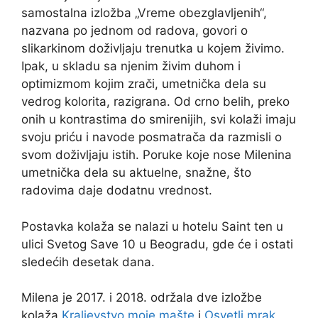
samostalna izložba „Vreme obezglavljenih“,
nazvana po jednom od radova, govori o
slikarkinom doživljaju trenutka u kojem živimo.
Ipak, u skladu sa njenim živim duhom i
optimizmom kojim zrači, umetnička dela su
vedrog kolorita, razigrana. Od crno belih, preko
onih u kontrastima do smirenijih, svi kolaži imaju
svoju priću i navode posmatrača da razmisli o
svom doživljaju istih. Poruke koje nose Milenina
umetnička dela su aktuelne, snažne, što
radovima daje dodatnu vrednost.
Postavka kolaža se nalazi u hotelu Saint ten u
ulici Svetog Save 10 u Beogradu, gde će i ostati
sledećih desetak dana.
Milena je 2017. i 2018. održala dve izložbe
kolaža
Kraljevstvo moje mašte
i
Osvetli mrak
,