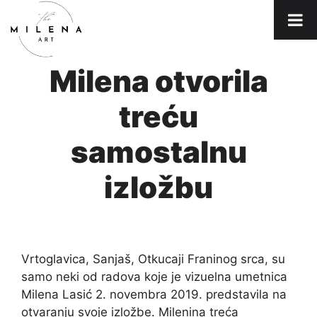
Skip
Me
to
content
Milena otvorila
treću
samostalnu
izložbu
Vrtoglavica, Sanjaš, Otkucaji Franinog srca, su
samo neki od radova koje je vizuelna umetnica
Milena Lasić 2. novembra 2019. predstavila na
otvaranju svoje izložbe. Milenina treća